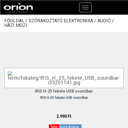
Toggle
navigation
FŐOLDAL /
SZÓRAKOZTATÓ ELEKTRONIKA /
AUDIÓ /
HÁZI MOZI
IRIS H-25 fekete USB soundbar
IRIS H-25 fekete USB soundbar
2.990 Ft