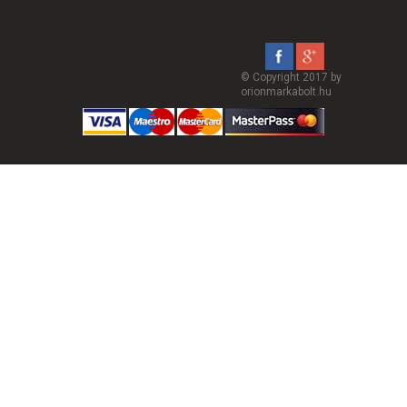
© Copyright 2017 by
orionmarkabolt.hu