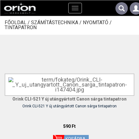
Toggle
navigation
FŐOLDAL /
SZÁMÍTÁSTECHNIKA /
NYOMTATÓ /
TINTAPATRON
Orink CLI-521 Y új utángyártott Canon sárga tintapatron
Orink CLI-521 Y új utángyártott Canon sárga tintapatron
590 Ft