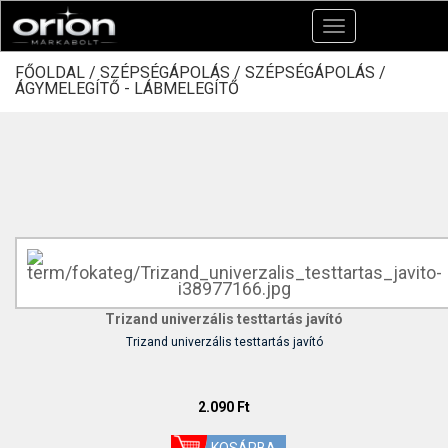
Toggle
navigation
FŐOLDAL /
SZÉPSÉGÁPOLÁS /
SZÉPSÉGÁPOLÁS /
ÁGYMELEGÍTŐ - LÁBMELEGÍTŐ
Trizand univerzális testtartás javító
Trizand univerzális testtartás javító
2.090 Ft