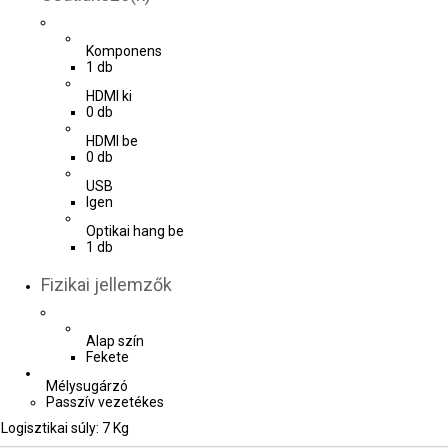
Komponens
1 db
HDMI ki
0 db
HDMI be
0 db
USB
Igen
Optikai hang be
1 db
Fizikai jellemzők
Alap szín
Fekete
Mélysugárzó
Passzív vezetékes
Logisztikai súly: 7 Kg