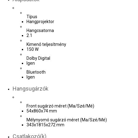
Típus
Hangprojektor
Hangcsatorna
2.1
Kimenő teljesítmény
150 W
Dolby Digital
Igen
Bluetooth
Igen
Hangsugárzók
Front sugárzó méret (Ma/Szé/Mé)
54x860x74 mm
Mélynyomó sugárzó méret (Ma/Szé/Mé)
343x1815x272 mm
Csatlakozó(k)