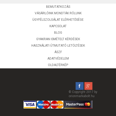
BEMUTATKOZÁS
VÁSÁRLÓINK MONDTÁK RÓLUNK
ÜGYFÉLSZOLGÁLAT ELÉRHETŐSÉGE
KAPCSOLAT
BLOG
GYAKRAN ISMÉTELT KÉRDÉSEK
HASZNÁLATI ÚTMUTATÓ LETÖLTÉSEK
ÁSZF
ADATVÉDELEM
OLDALTÉRKÉP
© Copyright 2017 by
orionmarkabolt.hu