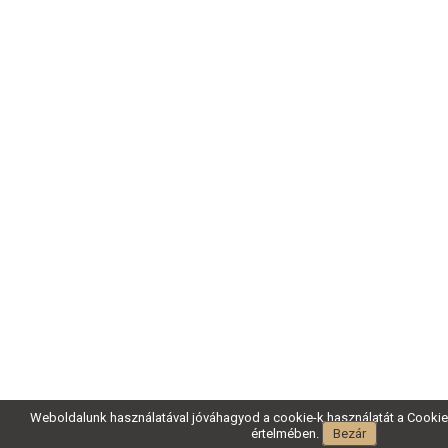
Weboldalunk használatával jóváhagyod a cookie-k használatát a Cookie-
értelmében.
Bezár