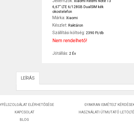
Jellemzők:
Xiaomi Redmi Note 13
6,67" LTE 6/128GB DualSIM kék
okostelefon
Márka:
Xiaomi
Készlet:
Raktáron
Szállítási költség:
2390 Ft/db
Nem rendelhető!
Jótállás:
2 Év
LEÍRÁS
YFÉLSZOLGÁLAT ELÉRHETŐSÉGE
GYAKRAN ISMÉTELT KÉRDÉSE
KAPCSOLAT
HASZNÁLATI ÚTMUTATÓ LETÖLT
BLOG