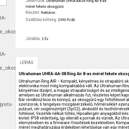
Jellemzők:
Ultrahuman UHRA-AA-08 Ring Air 8-as
méret fekete okosgyűrű
Készlet:
Raktáron
Szállítási költség:
2390 Ft/db
Jótállás:
2 Év
LEÍRÁS
Ultrahuman UHRA-AA-08 Ring Air 8-as méret fekete okos
Ultrahuman Ring AIR – Kompakt, kényelmes és strapabíró oko
elektronika most még kompaktabbá vált. Az Ultrahuman Ring A
kényelmes dizájnt, a magas strapabíróságot és az intelligens
amelyen az Ultrahuman alkalmazás fut, részletes képet kapsz
Bár rendkívül kicsi és könnyű, az okosgyűrű egy feltöltéssel aká
szenzorok, 6 tengelyes mozgásérzékelő, hőmérséklet-szenzo
pulzust, vér oxigénszintjét (SpO2), alvásidőt és testhőmérsé
töltéssel, Vezeték nélküli töltés, Hipoallergén anyagokból ké
kivitel: IP58 védettség, így ellenáll a pornak és víznek, Az U
elemzésében és a firmware-frissítések kezelésében, Kompati
méret meghatározása érdekében lehetősége van egy méretpr