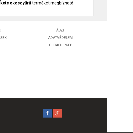
ekete okosgyűrű
terméket megbízható
K
ÁSZF
ÉSEK
ADATVÉDELEM
OLDALTÉRKÉP