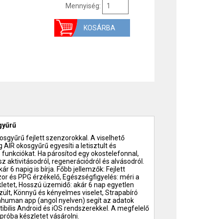
Mennyiség:
gyűrű
sgyűrű fejlett szenzorokkal. A viselhető
IR okosgyűrű egyesíti a letisztult és
 funkciókat. Ha párosítod egy okostelefonnal,
 aktivitásodról, regenerációdról és alvásodról.
r 6 napig is bírja. Főbb jellemzők: Fejlett
r és PPG érzékelő, Egészségfigyelés: méri a
kletet, Hosszú üzemidő: akár 6 nap egyetlen
szült, Könnyű és kényelmes viselet, Strapabíró
ltrahuman app (angol nyelven) segít az adatok
bilis Android és iOS rendszerekkel. A megfelelő
óba készletet vásárolni.