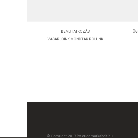
BEMUTATKOZÁS
ÜG
VÁSÁRLÓINK MONDTÁK RÓLUNK
© Copyright 2017 by orionmarkabolt.hu