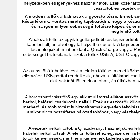
helyzetekben és igényekhez használhatók. Ezek közé tartozn
vésztöltők és vezeték nél
A modern töltők alkalmasak a gyorstöltésre. Ennek se
készülékünk. Fontos mindig tájékozódni, hogy a készü
és ha igen milyen sebességű töltésre képes és enn
megfelelő tölt
A hálózati töltő az egyik legelterjedtebb és legismertebb
kábelből áll, amelyet egy fali aljzatba dugunk. A legmoder
technológiákat, mint például a Quick Charge vagy a Pow
sebességet biztosítanak. Ezek a töltők USB-A, USB-C vagy
Az autós töltő lehetővé teszi a telefon töltését menet közbe
jellemzően USB-porttal rendelkezik, ahová a töltőkábel cs
akik sok időt töltenek autóban, és útközben sz
A hordozható vésztöltő egy akkumulátorral ellátott eszköz, 
bárhol, hálózati csatlakozás nélkül. Ezek az eszközök kü
mérhető, és több töltést is biztosíthatnak egyetlen feltölt
amikor nincs hozzáférés hálózati töltőhöz, vagy vészhe
A vezeték nélküli töltők a Qi szabványt használják, és le
kábelek nélkül töltsük. A telefon töltéséhez egyszerűen rá k
töltők kényelmesek, mert nem igényelnek kábeles csatlakozt