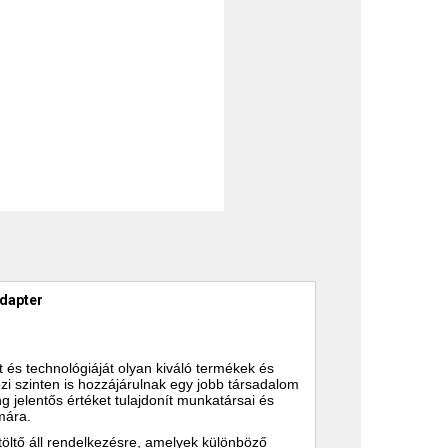
dapter
t és technológiáját olyan kiváló termékek és
i szinten is hozzájárulnak egy jobb társadalom
elentős értéket tulajdonít munkatársai és
mára.
öltő áll rendelkezésre, amelyek különböző