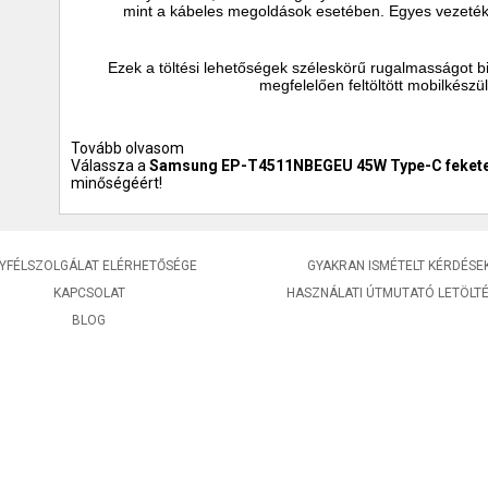
mint a kábeles megoldások esetében. Egyes vezeték né
Ezek a töltési lehetőségek széleskörű rugalmasságot bi
megfelelően feltöltött mobilkészü
Tovább olvasom
Válassza a
Samsung EP-T4511NBEGEU 45W Type-C fekete 
minőségéért!
YFÉLSZOLGÁLAT ELÉRHETŐSÉGE
GYAKRAN ISMÉTELT KÉRDÉSE
KAPCSOLAT
HASZNÁLATI ÚTMUTATÓ LETÖLT
BLOG