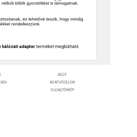
lküli töltők gyorstöltést is támogatnak.
ztosítanak, és lehetővé teszik, hogy mindig
lékkel rendelkezzünk.
hálózati adapter
terméket megbízható
K
ÁSZF
ÉSEK
ADATVÉDELEM
OLDALTÉRKÉP