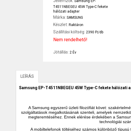
Jellemzők:
Samsung EP-
T4511NBEGEU 45W Type-C fekete
hálózati adapter
Márka:
SAMSUNG
Készlet:
Raktáron
Szállítási költség:
2390 Ft/db
Nem rendelhető!
Jótállás:
2 Év
LEÍRÁS
Samsung EP-T4511NBEGEU 45W Type-C fekete hálózati a
A Samsung egyszerű üzleti filozófiát követ: szakértelmé
szolgáltatások megalkotásának szenteli, amelyek nemzetköz
megteremtéséhez. Ennek elérése érdekében a Samsung j
technológiái szá
A mobiltelefonok töltéséhez számos különböző típusú t