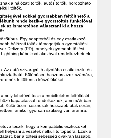
ak a hálózati töltők, autós töltők, hordozható
küli töltők.
gítségével sokkal gyorsabban feltölthető a
lékünk rendelkezik-e gyorstöltés funkcióval
ek az ismeretében választani ki a hozzá
őt.
 töltőtípus. Egy adapterből és egy csatlakozó
nebb hálózati töltők támogatják a gyorstöltési
er Delivery (PD), amelyek gyorsabb töltési
 Lightning kábelcsatlakozóval rendelkezhetnek.
n. Az autó szivargyújtó aljzatába csatlakozik, és
atlakoztatható. Különösen hasznos azok számára,
eretnék feltölteni a készüléküket.
amely lehetővé teszi a mobiltelefon feltöltését
lönböző kapacitással rendelkeznek, ami mAh-ban
éssel. Különösen hasznosak hosszabb utak során,
lyzetben, amikor gyorsan szükség van áramra.
hetővé teszik, hogy a kompatibilis eszközöket
ell helyezni a vezeték nélküli töltőpadra. Ezek a
atást, bár a töltési sebesség gyakran lassabb,