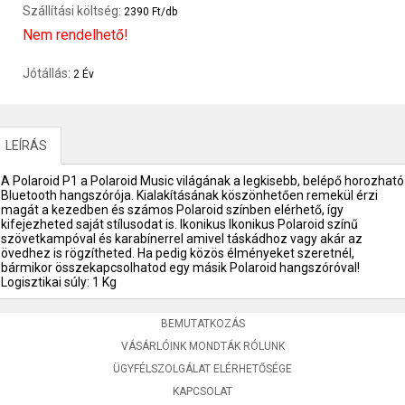
Szállítási költség:
2390 Ft/db
Nem rendelhető!
Jótállás:
2 Év
LEÍRÁS
A Polaroid P1 a Polaroid Music világának a legkisebb, belépő horozható
Bluetooth hangszórója. Kialakításának köszönhetően remekül érzi
magát a kezedben és számos Polaroid színben elérhető, így
kifejezheted saját stílusodat is. Ikonikus Ikonikus Polaroid színű
szövetkampóval és karabínerrel amivel táskádhoz vagy akár az
övedhez is rögzítheted. Ha pedig közös élményeket szeretnél,
bármikor összekapcsolhatod egy másik Polaroid hangszóróval!
Logisztikai súly: 1 Kg
BEMUTATKOZÁS
VÁSÁRLÓINK MONDTÁK RÓLUNK
ÜGYFÉLSZOLGÁLAT ELÉRHETŐSÉGE
KAPCSOLAT