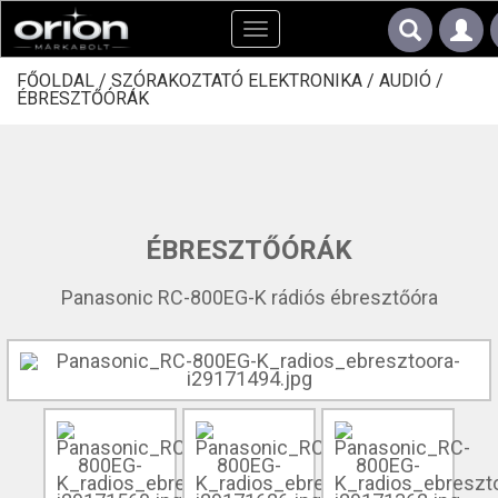
Toggle
navigation
FŐOLDAL /
SZÓRAKOZTATÓ ELEKTRONIKA /
AUDIÓ /
ÉBRESZTŐÓRÁK
ÉBRESZTŐÓRÁK
Panasonic RC-800EG-K rádiós ébresztőóra