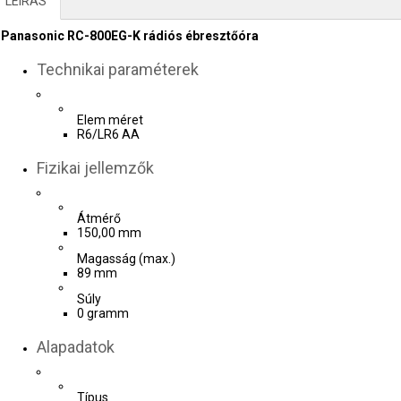
LEÍRÁS
Panasonic RC-800EG-K rádiós ébresztőóra
Technikai paraméterek
Elem méret
R6/LR6 AA
Fizikai jellemzők
Átmérő
150,00 mm
Magasság (max.)
89 mm
Súly
0 gramm
Alapadatok
Típus