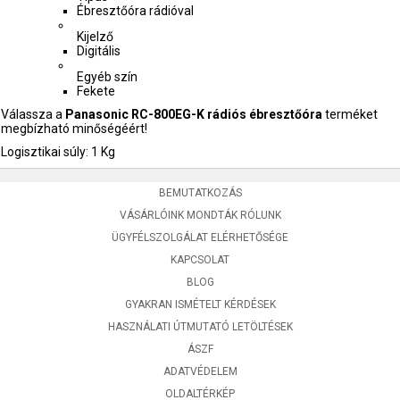
Ébresztőóra rádióval
Kijelző
Digitális
Egyéb szín
Fekete
Válassza a
Panasonic RC-800EG-K rádiós ébresztőóra
terméket
megbízható minőségéért!
Logisztikai súly: 1 Kg
BEMUTATKOZÁS
VÁSÁRLÓINK MONDTÁK RÓLUNK
ÜGYFÉLSZOLGÁLAT ELÉRHETŐSÉGE
KAPCSOLAT
BLOG
GYAKRAN ISMÉTELT KÉRDÉSEK
HASZNÁLATI ÚTMUTATÓ LETÖLTÉSEK
ÁSZF
ADATVÉDELEM
OLDALTÉRKÉP