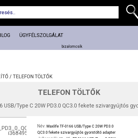
BLOG
ÜGYFÉLSZOLGÁLAT
ÍTŐ /
TELEFON TÖLTŐK
TELEFON TÖLTŐK
6 USB/Type C 20W PD3.0 QC3.0 fekete szivargyújtós gyo
Név:
Maxlife TF-0166 USB/Type C 20W PD3.0
QC3.0 fekete szivargyújtós gyorstöltő adapter