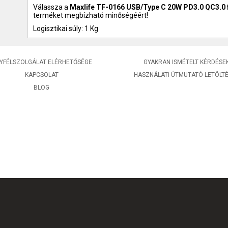
Válassza a
Maxlife TF-0166 USB/Type C 20W PD3.0 QC3.0 f
terméket megbízható minőségéért!
Logisztikai súly: 1 Kg
YFÉLSZOLGÁLAT ELÉRHETŐSÉGE
GYAKRAN ISMÉTELT KÉRDÉSE
KAPCSOLAT
HASZNÁLATI ÚTMUTATÓ LETÖLT
BLOG