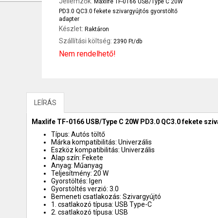
Jellemzők:
Maxlife TF-0166 USB/Type C 20W
PD3.0 QC3.0 fekete szivargyújtós gyorstöltő
adapter
Készlet:
Raktáron
Szállítási költség:
2390 Ft/db
Nem rendelhető!
LEÍRÁS
Maxlife TF-0166 USB/Type C 20W PD3.0 QC3.0 fekete sziv
Típus: Autós töltő
Márka kompatibilitás: Univerzális
Eszköz kompatibilitás: Univerzális
Alap szín: Fekete
Anyag: Műanyag
Teljesítmény: 20 W
Gyorstöltés: Igen
Gyorstöltés verzió: 3.0
Bemeneti csatlakozás: Szivargyújtó
1. csatlakozó típusa: USB Type-C
2. csatlakozó típusa: USB