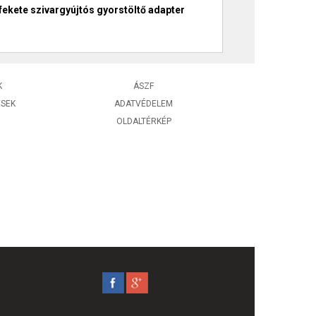
ekete szivargyújtós gyorstöltő adapter
K
ÁSZF
ÉSEK
ADATVÉDELEM
OLDALTÉRKÉP