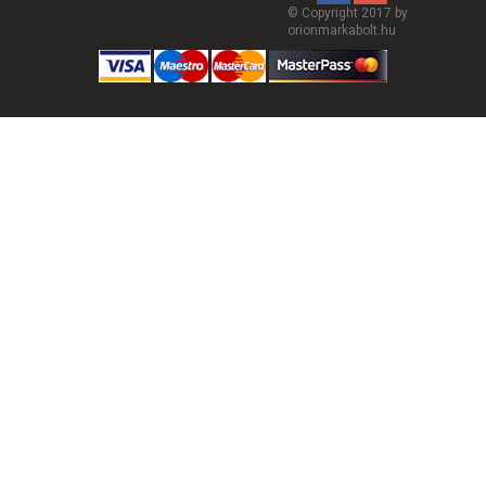
© Copyright 2017 by
orionmarkabolt.hu