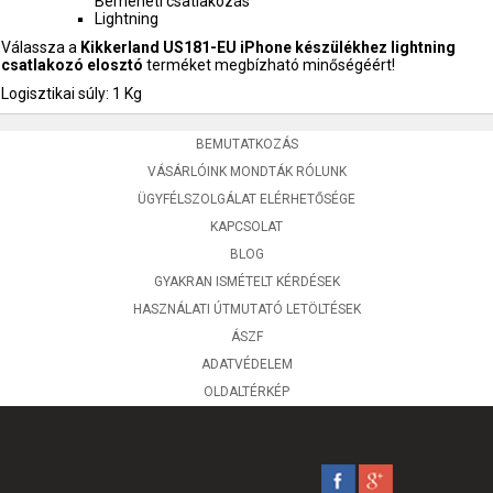
Bemeneti csatlakozás
Lightning
Válassza a
Kikkerland US181-EU iPhone készülékhez lightning
csatlakozó elosztó
terméket megbízható minőségéért!
Logisztikai súly: 1 Kg
BEMUTATKOZÁS
VÁSÁRLÓINK MONDTÁK RÓLUNK
ÜGYFÉLSZOLGÁLAT ELÉRHETŐSÉGE
KAPCSOLAT
BLOG
GYAKRAN ISMÉTELT KÉRDÉSEK
HASZNÁLATI ÚTMUTATÓ LETÖLTÉSEK
ÁSZF
ADATVÉDELEM
OLDALTÉRKÉP