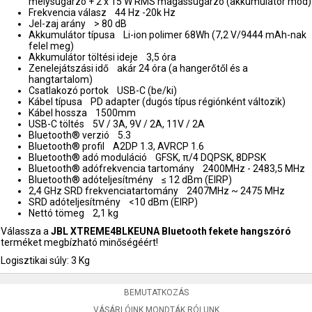
mélysugárzó + 2 x 15 W RMS magassugárzó (akkumulátor mód)
Frekvencia válasz 44 Hz -20k Hz
Jel-zaj arány > 80 dB
Akkumulátor típusa Li-ion polimer 68Wh (7,2 V/9444 mAh-nak
felel meg)
Akkumulátor töltési ideje 3,5 óra
Zenelejátszási idő akár 24 óra (a hangerőtől és a
hangtartalom)
Csatlakozó portok USB-C (be/ki)
Kábel típusa PD adapter (dugós típus régiónként változik)
Kábel hossza 1500mm
USB-C töltés 5V / 3A, 9V / 2A, 11V / 2A
Bluetooth® verzió 5.3
Bluetooth® profil A2DP 1.3, AVRCP 1.6
Bluetooth® adó moduláció GFSK, π/4 DQPSK, 8DPSK
Bluetooth® adófrekvencia tartomány 2400MHz - 2483,5 MHz
Bluetooth® adóteljesítmény ≤ 12 dBm (EIRP)
2,4 GHz SRD frekvenciatartomány 2407MHz ~ 2475 MHz
SRD adóteljesítmény <10 dBm (EIRP)
Nettó tömeg 2,1 kg
Válassza a
JBL XTREME4BLKEUNA Bluetooth fekete hangszóró
terméket megbízható minőségéért!
Logisztikai súly: 3 Kg
BEMUTATKOZÁS
VÁSÁRLÓINK MONDTÁK RÓLUNK