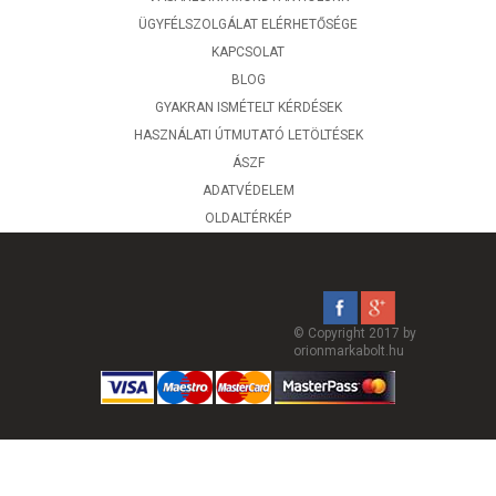
ÜGYFÉLSZOLGÁLAT ELÉRHETŐSÉGE
KAPCSOLAT
BLOG
GYAKRAN ISMÉTELT KÉRDÉSEK
HASZNÁLATI ÚTMUTATÓ LETÖLTÉSEK
ÁSZF
ADATVÉDELEM
OLDALTÉRKÉP
© Copyright 2017 by
orionmarkabolt.hu