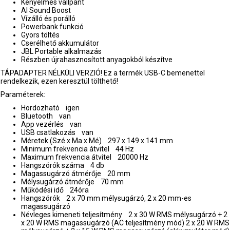
Kényelmes vállpánt
AI Sound Boost
Vízálló és porálló
Powerbank funkció
Gyors töltés
Cserélhető akkumulátor
JBL Portable alkalmazás
Részben újrahasznosított anyagokból készítve
TÁPADAPTER NÉLKÜLI VERZIÓ! Ez a termék USB-C bemenettel
rendelkezik, ezen keresztül tölthető!
Paraméterek:
Hordozható igen
Bluetooth van
App vezérlés van
USB csatlakozás van
Méretek (Szé x Ma x Mé) 297 x 149 x 141 mm
Minimum frekvencia átvitel 44 Hz
Maximum frekvencia átvitel 20000 Hz
Hangszórók száma 4 db
Magassugárzó átmérője 20 mm
Mélysugárzó átmérője 70 mm
Működési idő 24óra
Hangszórók 2 x 70 mm mélysugárzó, 2 x 20 mm-es
magassugárzó
Névleges kimeneti teljesítmény 2 x 30 W RMS mélysugárzó + 2
x 20 W RMS magassugárzó (AC teljesítmény mód) 2 x 20 W RMS