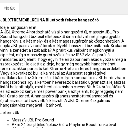
LEÍRÁS
JBL XTREME4BLKEUNA Bluetooth fekete hangszóró
Ideje hangosan élni!
A JBL Xtreme 4 hordozható vízálló hangszóró új, masszív JBL Pro
Sound hangzást biztosít elképesztő dinamikával, még legnagyobb
hangerőn is, a két mély- és a két magassugárzónak köszönhetően. A
dupla JBL passzív radiátorok mélyebb basszust biztosítanak. Ki akarod
vinni a zenédet a szabadba? A praktikus vállpánt megkönnyíti a
cipelést, míg a masszív gumi szélek és az IP67 víz- és porálló
minősítés azt jelenti, hogy egy hirtelen zápor nem akadályozza meg a
szórakozást. Ha eljött az ideje, hogy még nagyobb hangélményt
teremts, akkor párosíts két Xtreme 4-et a sztereó hangzás érdekében.
Vagy a következő buli alkalmával az Auracast segítségével
csatlakoztasd az Xtreme 4-et bármilyen kompatibilis JBL hordozható
hangszóróhoz, így a kertben heverésző barátaid ugyanazt a lejátszási
listát hallgathatják, mint bent a lakásban csevegők. A 24 órás játékidő
és az eszköz kényelmes power bankja azt jelenti, hogy reggelig nem
kell újratöltened. A hangszóró újrahasznosított műanyagból és
újrahasznosított szövetből készült. A JBL Xtreme 4 izgalmas
hangzást visz magával – bárhová.
Jellemzők:
Masszív JBL Pro Sound
Akár 24 óra játékidő plusz 6 óra Playtime Boost funkcióval