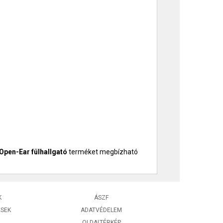
Open-Ear fülhallgató
terméket megbízható
K
ÁSZF
ÉSEK
ADATVÉDELEM
OLDALTÉRKÉP