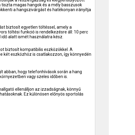
osítják a részletgazdag és kiegyensúlyozott
 a tiszta magas hangok és a mély basszusok
sökkenti a hangszivárgást és hatékonyan irányítja
t biztosít egyetlen töltéssel, amely a
ors töltési funkció is rendelkezésre áll: 10 perc
id idő alatt ismét használatra kész.
ot biztosít kompatibilis eszközökkel. A
rre két eszközhöz is csatlakozzon, így könnyedén
ít abban, hogy telefonhívások során a hang
 környezetben vagy szeles időben is.
hallgató ellenálljon az izzadságnak, könnyű
hatásoknak. Ez különösen előnyös sportolás