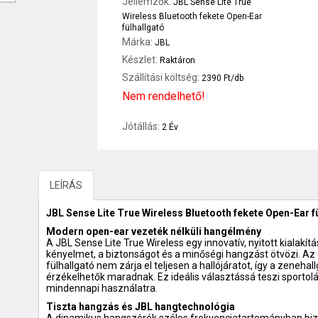
Jellemzők:
JBL Sense Lite True
Wireless Bluetooth fekete Open-Ear
fülhallgató
Márka:
JBL
Készlet:
Raktáron
Szállítási költség:
2390 Ft/db
Nem rendelhető!
Jótállás:
2 Év
LEÍRÁS
JBL Sense Lite True Wireless Bluetooth fekete Open-Ear f
Modern open-ear vezeték nélküli hangélmény
A JBL Sense Lite True Wireless egy innovatív, nyitott kialakítá
kényelmet, a biztonságot és a minőségi hangzást ötvözi. A
fülhallgató nem zárja el teljesen a hallójáratot, így a zenehal
érzékelhetők maradnak. Ez ideális választássá teszi sporto
mindennapi használatra.
Tiszta hangzás és JBL hangtechnológia