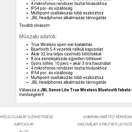
4 mikrofonos rendszer tiszta hívásokhoz
IP54 por- és vízállóság
Multipoint csatlakozás több eszközhöz
JBL Headphones alkalmazás támogatás
Tovább olvasom
Műszaki adatok:
True Wireless open-ear kialakítás
Bluetooth 5.4 vezeték nélküli kapcsolat
Akár 32 óra teljes üzemidő töltőtokkal
8 óra zenelejátszás egyetlen töltéssel
Gyors töltés: 10 perc = akár 3 óra használat
4 mikrofonos rendszer tiszta hívásokhoz
IP54 por- és vízállóság
Multipoint csatlakozás több eszközhöz
JBL Headphones alkalmazás támogatás
Válassza a
JBL Sense Lite True Wireless Bluetooth fekete 
minőségéért!
YFÉLSZOLGÁLAT ELÉRHETŐSÉGE
GYAKRAN ISMÉTELT KÉRDÉSE
KAPCSOLAT
HASZNÁLATI ÚTMUTATÓ LETÖLT
BLOG