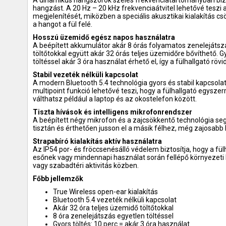
A dinamikus hangszórók széles frekvenciatartományban bizt
hangzást. A 20 Hz – 20 kHz frekvenciaátvitel lehetővé teszi
megjelenítését, miközben a speciális akusztikai kialakítás c
a hangot a fül felé.
Hosszú üzemidő egész napos használatra
A beépített akkumulátor akár 8 órás folyamatos zenelejátszás
töltőtokkal együtt akár 32 órás teljes üzemidőre bővíthető. Gy
töltéssel akár 3 óra használat érhető el, így a fülhallgató röv
Stabil vezeték nélküli kapcsolat
A modern Bluetooth 5.4 technológia gyors és stabil kapcsolat
multipoint funkció lehetővé teszi, hogy a fülhallgató egysze
válthatsz például a laptop és az okostelefon között.
Tiszta hívások és intelligens mikrofonrendszer
A beépített négy mikrofon és a zajcsökkentő technológia seg
tisztán és érthetően jusson el a másik félhez, még zajosabb
Strapabíró kialakítás aktív használatra
Az IP54 por- és fröccsenésálló védelem biztosítja, hogy a fül
esőnek vagy mindennapi használat során fellépő környezeti 
vagy szabadtéri aktivitás közben.
Főbb jellemzők
True Wireless open-ear kialakítás
Bluetooth 5.4 vezeték nélküli kapcsolat
Akár 32 óra teljes üzemidő töltőtokkal
8 óra zenelejátszás egyetlen töltéssel
Gyors töltés: 10 perc = akár 3 óra használat