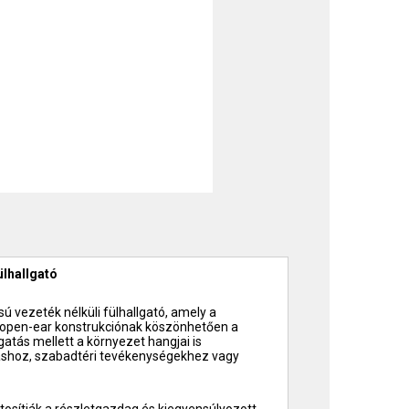
ülhallgató
sú vezeték nélküli fülhallgató, amely a
z open-ear konstrukciónak köszönhetően a
lgatás mellett a környezet hangjai is
láshoz, szabadtéri tevékenységekhez vagy