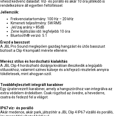
vihesd kedvenc dalaidat. Víz- és porálló és akár 10 óra játékidő is
rendelkezésre áll egyetlen feltöltéssel.
Jellemzők:
Frekvenciatartomány: 100 Hz – 20 kHz
Kimeneti teljesítmény: 5W RMS
Jel/zaj arány:> 85dB
Zene lejátszási idő: legfeljebb 10 óra
Bluetooth® verzió: 5.1
Érezd a basszust
A JBL Pro Sound meglepően gazdag hangzást és ütős basszust
biztosít a Clip 4 kompakt mérete ellenére.
Merész stílus és hordozható kialakítás
A JBL Clip 4 hordozható dizájnja kiválóan illeszkedik a legújabb
stílusokhoz, valamint színes külseje és a kifejező részletek annyira
tökéletesek, mint ahogyan szól.
Továbbfejlesztett integrált karabiner
Egy újratervezett karabiner, amely a hangszóróhoz van integrálva az
extra védelem érdekében. Csak rögzítsd az övedre, a hevederre,
csatra és fedezd fel a világot.
IP67 víz- és porálló
Akár medence, akár park, játszótér a JBL Clip 4 IP67 vízálló és porálló,