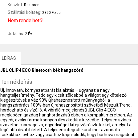
Készlet:
Raktáron
Szállítási költség:
2390 Ft/db
Nem rendelhető!
Jótállás:
2 Év
LEÍRÁS
JBL CLIP4 ECO Bluetooth kék hangszóró
Termékleírás:
Új, innovatív, környezetbarát kialakítás – ugyanaz a nagy
hangteljesítmény. Tedd egy kicsit zöldebbé a világot egy kötelező
kiegészítővel; a váz 90% újrahasznosított műanyagból, a
hangszórórács 100%-ban újrahasznosított szövetből készült.Trendi,
hordozható és vízálló. A vibráló megjelenésű JBL Clip 4 ECO
meglepően gazdag hanghordozású ebben a kompakt méretben. Az
egyedi, ovális forma könnyen illeszkedik a kezedbe. Teljesen színes
szövetbe csomagolva, egyediséget kifejező részletekkel, amelyet a
legújabb divat ihletett. A teljesen integrált karabiner azonnal a
táskákhoz, övhöz vagy csathoz kapcsolódik, hogy bárhová magaddal