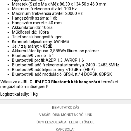
Méretek (Szé x Ma x Mé): 86,30 x 134,50 x 46,0 mm
Minimum frekvencia átvitel: 100 Hz
Maximum frekvencia átvitel: 20000 Hz
Hangszórók száma: 1 db
Hangszóró mérete: 40 mm
Akkumlátor idő: 10óra
Működési idő: 10óra
Telefonos kihangosító: igen
Kimeneti teljesítmény: 5W RMS
Jel / zaj arány: > 85dB
Akkumulátor típusa: 3,885Wh lítium-ion polimer
Bluetooth® verzió : 5.1
Bluetooth® profil: A2DP 1.3, AVRCP 1.6
Bluetooth® adó frekvenciatartománya: 2400 - 2483,5MHz
Bluetooth® adóteljesítmény: ≤10 dBm (EIRP)
Bluetooth® adó moduláció: GFSK, π / 4 DQPSK, 8DPSK
Válassza a
JBL CLIP4 ECO Bluetooth kék hangszóró
terméket
megbízható minőségéért!
Logisztikai súly: 1 Kg
BEMUTATKOZÁS
VÁSÁRLÓINK MONDTÁK RÓLUNK
ÜGYFÉLSZOLGÁLAT ELÉRHETŐSÉGE
KAPCSOLAT