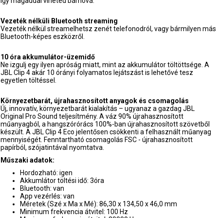
így magaddal viheted bárhová.
Vezeték nélküli Bluetooth streaming
Vezeték nélkül streamelhetsz zenét telefonodról, vagy bármilyen más
Bluetooth-képes eszközről.
10 óra akkumulátor-üzemidő
Ne izgulj egy ilyen apróság miatt, mint az akkumulátor töltöttsége. A
JBL Clip 4 akár 10 órányi folyamatos lejátszást is lehetővé tesz
egyetlen töltéssel.
Környezetbarát, újrahasznosított anyagok és csomagolás
Új, innovatív, környezetbarát kialakítás – ugyanaz a gazdag JBL
Original Pro Sound teljesítmény. A váz 90% újrahasznosított
műanyagból, a hangszórórács 100%-ban újrahasznosított szövetből
készült. A JBL Clip 4 Eco jelentősen csökkenti a felhasznált műanyag
mennyiségét. Fenntartható csomagolás FSC - újrahasznosított
papírból, szójatintával nyomtatva.
Műszaki adatok:
Hordozható: igen
Akkumlátor töltési idő: 3óra
Bluetooth: van
App vezérlés: van
Méretek (Szé x Ma x Mé): 86,30 x 134,50 x 46,0 mm
Minimum frekvencia átvitel: 100 Hz