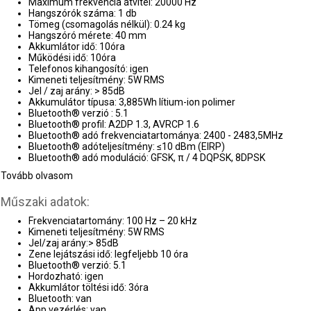
Maximum frekvencia átvitel: 20000 Hz
Hangszórók száma: 1 db
Tömeg (csomagolás nélkül): 0.24 kg
Hangszóró mérete: 40 mm
Akkumlátor idő: 10óra
Működési idő: 10óra
Telefonos kihangosító: igen
Kimeneti teljesítmény: 5W RMS
Jel / zaj arány: > 85dB
Akkumulátor típusa: 3,885Wh lítium-ion polimer
Bluetooth® verzió : 5.1
Bluetooth® profil: A2DP 1.3, AVRCP 1.6
Bluetooth® adó frekvenciatartománya: 2400 - 2483,5MHz
Bluetooth® adóteljesítmény: ≤10 dBm (EIRP)
Bluetooth® adó moduláció: GFSK, π / 4 DQPSK, 8DPSK
Tovább olvasom
Műszaki adatok:
Frekvenciatartomány: 100 Hz – 20 kHz
Kimeneti teljesítmény: 5W RMS
Jel/zaj arány:> 85dB
Zene lejátszási idő: legfeljebb 10 óra
Bluetooth® verzió: 5.1
Hordozható: igen
Akkumlátor töltési idő: 3óra
Bluetooth: van
App vezérlés: van