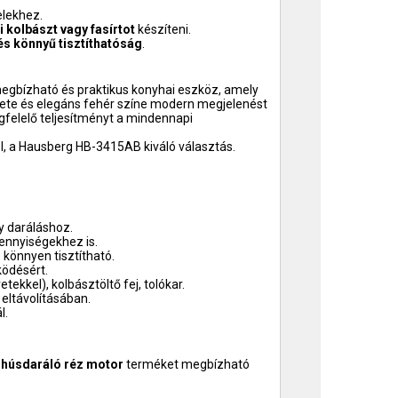
elekhez.
i kolbászt vagy fasírtot
készíteni.
s könnyű tisztíthatóság
.
megbízható és praktikus konyhai eszköz, amely
ete és elegáns fehér színe modern megjelenést
gfelelő teljesítményt a mindennapi
l, a Hausberg HB-3415AB kiváló választás.
y daráláshoz.
mennyiségekhez is.
könnyen tisztítható.
ködésért.
ekkel), kolbásztöltő fej, tolókar.
 eltávolításában.
l.
húsdaráló réz motor
terméket megbízható