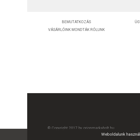
BEMUTATKOZÁS
ÜG
VÁSÁRLÓINK MONDTÁK RÓLUNK
© Copyright 2017 by orionmarkabolt.hu
Weboldalunk használa