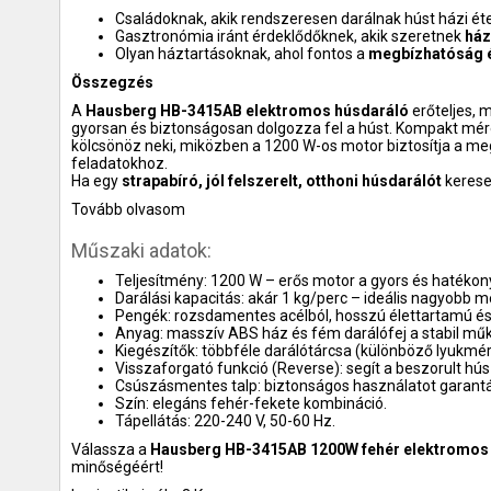
Családoknak, akik rendszeresen darálnak húst házi ét
Gasztronómia iránt érdeklődőknek, akik szeretnek
ház
Olyan háztartásoknak, ahol fontos a
megbízhatóság é
Összegzés
A
Hausberg HB-3415AB elektromos húsdaráló
erőteljes, 
gyorsan és biztonságosan dolgozza fel a húst. Kompakt mér
kölcsönöz neki, miközben a 1200 W-os motor biztosítja a me
feladatokhoz.
Ha egy
strapabíró, jól felszerelt, otthoni húsdarálót
kerese
Tovább olvasom
Műszaki adatok:
Teljesítmény: 1200 W – erős motor a gyors és hatékon
Darálási kapacitás: akár 1 kg/perc – ideális nagyobb 
Pengék: rozsdamentes acélból, hosszú élettartamú és 
Anyag: masszív ABS ház és fém darálófej a stabil mű
Kiegészítők: többféle darálótárcsa (különböző lyukméret
Visszaforgató funkció (Reverse): segít a beszorult hús
Csúszásmentes talp: biztonságos használatot garantá
Szín: elegáns fehér-fekete kombináció.
Tápellátás: 220-240 V, 50-60 Hz.
Válassza a
Hausberg HB-3415AB 1200W fehér elektromos 
minőségéért!