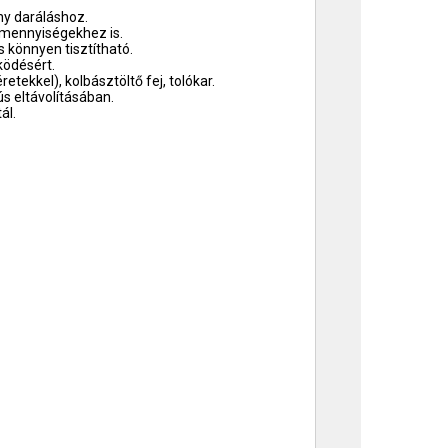
ny daráláshoz.
 mennyiségekhez is.
 könnyen tisztítható.
ködésért.
tekkel), kolbásztöltő fej, tolókar.
ús eltávolításában.
ál.