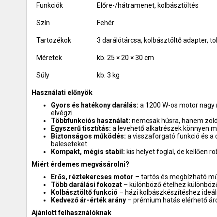
Funkciók
Előre-/hátramenet, kolbásztöltés
Szín
Fehér
Tartozékok
3 darálótárcsa, kolbásztöltő adapter, to
Méretek
kb. 25 × 20 × 30 cm
Súly
kb. 3 kg
Használati előnyök
Gyors és hatékony darálás:
a 1200 W-os motor nagy 
elvégzi.
Többfunkciós használat:
nemcsak húsra, hanem zöldség
Egyszerű tisztítás:
a levehető alkatrészek könnyen m
Biztonságos működés:
a visszaforgató funkció és 
baleseteket.
Kompakt, mégis stabil:
kis helyet foglal, de kellően
Miért érdemes megvásárolni?
Erős, réztekercses motor
– tartós és megbízható m
Több darálási fokozat
– különböző ételhez különböző 
Kolbásztöltő funkció
– házi kolbászkészítéshez ideáli
Kedvező ár-érték arány
– prémium hatás elérhető ár
Ajánlott felhasználóknak