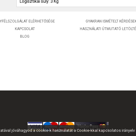
Logisztikai súly: 3 Kg
YFÉLSZOLGÁLAT ELÉRHETŐSÉGE
GYAKRAN ISMÉTELT KÉRDÉSE
KAPCSOLAT
HASZNÁLATI ÚTMUTATÓ LETÖLT
BLOG
tával jóváhagyod a cookie-k használatát a Cookie-kkal kapcsolatos irányelv