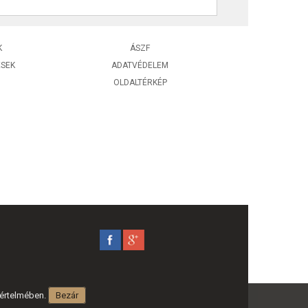
K
ÁSZF
ÉSEK
ADATVÉDELEM
OLDALTÉRKÉP
 értelmében.
Bezár