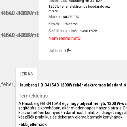
Jellemzők:
Hausberg HB-3415AB
1200W fehér elektromos húsdaráló réz
motor
Márka:
HAUSBERG
Készlet:
Raktáron
Szállítási költség:
2490 Ft/db
Nem rendelhető!
Jótállás:
1 Év
LEÍRÁS
Hausberg HB-3415AB 1200W fehér elektromos húsdaráló
Termékleírás
A Hausberg HB-3415AB egy
nagy teljesítményű, 1200 W-o
segítőtárs a konyhában, akár mindennapos használatra is. Er
köszönhetően könnyedén darál húst, halat, zöldséget vagy ak
készülék praktikus és dekoratív eleme bármely konyhának.
Főbb jellemzők