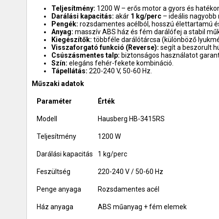
Teljesítmény:
1200 W – erős motor a gyors és hatéko
Darálási kapacitás:
akár
1 kg/perc
– ideális nagyobb
Pengék:
rozsdamentes acélból, hosszú élettartamú és
Anyag:
masszív ABS ház és fém darálófej a stabil mű
Kiegészítők:
többféle darálótárcsa (különböző lyukmére
Visszaforgató funkció (Reverse):
segít a beszorult h
Csúszásmentes talp:
biztonságos használatot garant
Szín:
elegáns fehér-fekete kombináció.
Tápellátás:
220-240 V, 50-60 Hz.
Műszaki adatok
Paraméter
Érték
Modell
Hausberg HB-3415RS
Teljesítmény
1200 W
Darálási kapacitás
1 kg/perc
Feszültség
220-240 V / 50-60 Hz
Penge anyaga
Rozsdamentes acél
Ház anyaga
ABS műanyag + fém elemek