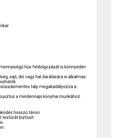
lókar
mennyiségű hús feldolgozását is könnyedén
, sajt, dió vagy hal darálására is alkalmas.
oshatók.
a csúszásmentes talp megakadályozza a
 robusztus a mindennapi konyhai munkához.
űködés hosszú távon.
textúrát biztosít.
s.
on.