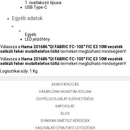
1. csatlakozó típusa
USB Type-C
Egyéb adatok
Egyéb
LED jelzőfény
Válassza a
Hama 201686 "QI FABRIC FC-10S" FIC E3 10W vezeték
nélküli fehér mobiltelefon töltő
terméket megbízható minőségéért!
Válassza a
Hama 201686 "QI FABRIC FC-10S" FIC E3 10W vezeték
nélküli fehér mobiltelefon töltő
terméket megbízható minőségéért!
Logisztikai súly: 1 Kg
BEMUTATKOZÁS
VÁSÁRLÓINK MONDTÁK RÓLUNK
ÜGYFÉLSZOLGÁLAT ELÉRHETŐSÉGE
KAPCSOLAT
BLOG
GYAKRAN ISMÉTELT KÉRDÉSEK
HASZNÁLATI ÚTMUTATÓ LETÖLTÉSEK