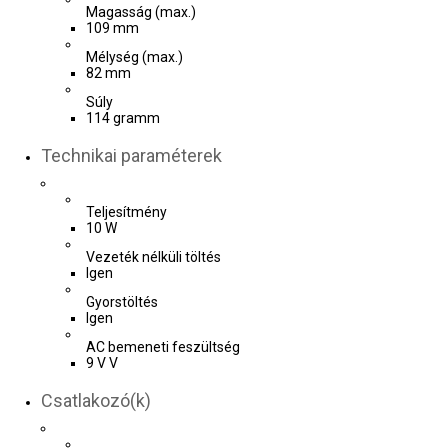
Magasság (max.)
109 mm
Mélység (max.)
82 mm
Súly
114 gramm
Technikai paraméterek
Teljesítmény
10 W
Vezeték nélküli töltés
Igen
Gyorstöltés
Igen
AC bemeneti feszültség
9 V V
Csatlakozó(k)