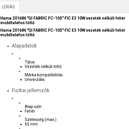
LEÍRÁS
Hama 201686 "QI FABRIC FC-10S" FIC E3 10W vezeték nélküli fehér
mobiltelefon töltő
Hama 201686 "QI FABRIC FC-10S" FIC E3 10W vezeték nélküli fehér
mobiltelefon töltő
Alapadatok
Típus
Vezeték nélküli töltő
Márka kompatibilitás
Univerzális
Fizikai jellemzők
Alap szín
Fehér
Szélesség (max.)
65 mm