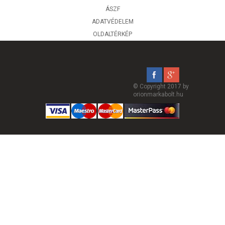
ÁSZF
ADATVÉDELEM
OLDALTÉRKÉP
© Copyright 2017 by
orionmarkabolt.hu