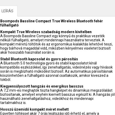
LEÍRÁS
Boompods Bassline Compact True Wireless Bluetooth fehér
fülhallgató
Kompakt True Wireless szabadság modern kivitelben
A Boompods Bassline Compact egy könnyű és praktikus vezeték
nélküli fülhallgató, amelyet mindennapi használatra terveztek. A
kompakt méretű töltőtok és az ergonomikus kialakítás lehetővé teszi,
hogy bárhová magaddal vidd, miközben kényelmes viseletet biztosít
akár hosszabb használat során is.
Stabil Bluetooth kapcsolat és gyors párosítás
A Bluetooth 5.0 technológia gyors és stabil kapcsolatot kínál
kompatibilis eszközökkel, így zenehallgatás, videónézés vagy hívások
során is megbízható működést biztosít. Az automatikus párosításnak
köszönhetően a fülhallgató azonnal csatlakozik, amikor kiveszed a
tokból.
Kiegyensúlyozott hangzás és energikus basszus
A 7,2 mm-es meghajtók tiszta hangképet és dinamikus megszólalást
biztosítanak, amelyet enyhén kiemelt basszus egészít ki. A hangzás jól
használható zenehallgatáshoz, videókhoz és mindennapi
tartalmakhoz is.
Hosszú üzemidő kompakt méret mellett
Egyetlen töltéssel akár 7 órás lejátszási idő érhető el, amely a