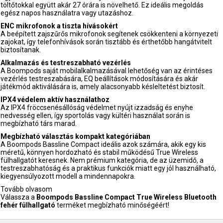
töltőtokkal együtt akár 27 órára is növelhető. Ez ideális megoldás
egész napos használatra vagy utazáshoz.
ENC mikrofonok a tiszta hívásokért
A beépített zajszűrős mikrofonok segítenek csökkenteni a környezeti
zajokat, így telefonhívások során tisztább és érthetőbb hangátvitelt
biztosítanak.
Alkalmazás és testreszabható vezérlés
A Boompods saját mobilalkalmazásával lehetőség van az érintéses
vezérlés testreszabására, EQ beállítások módosítására és akár
játékmód aktiválására is, amely alacsonyabb késleltetést biztosít.
IPX4 védelem aktív használathoz
Az IPX4 fröccsenésállóság védelmet nyújt izzadság és enyhe
nedvesség ellen, így sportolás vagy kültéri használat során is
megbízható társ marad.
Megbízható választás kompakt kategóriában
A Boompods Bassline Compact ideális azok számára, akik egy kis
méretű, könnyen hordozható és stabil működésű True Wireless
fülhallgatót keresnek. Nem prémium kategória, de az üzemidő, a
testreszabhatóság és a praktikus funkciók miatt egy jól használható,
kiegyensúlyozott modell a mindennapokra.
Tovább olvasom
Válassza a
Boompods Bassline Compact True Wireless Bluetooth
fehér fülhallgató
terméket megbízható minőségéért!