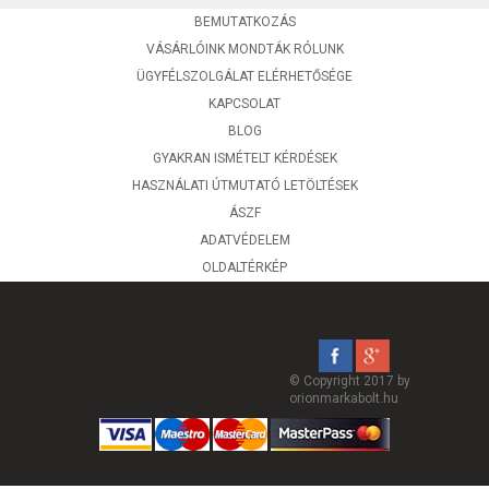
BEMUTATKOZÁS
VÁSÁRLÓINK MONDTÁK RÓLUNK
ÜGYFÉLSZOLGÁLAT ELÉRHETŐSÉGE
KAPCSOLAT
BLOG
GYAKRAN ISMÉTELT KÉRDÉSEK
HASZNÁLATI ÚTMUTATÓ LETÖLTÉSEK
ÁSZF
ADATVÉDELEM
OLDALTÉRKÉP
© Copyright 2017 by
orionmarkabolt.hu