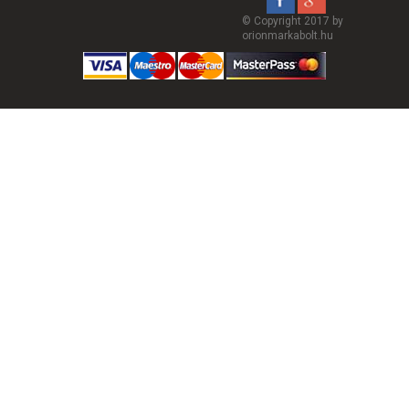
© Copyright 2017 by
orionmarkabolt.hu