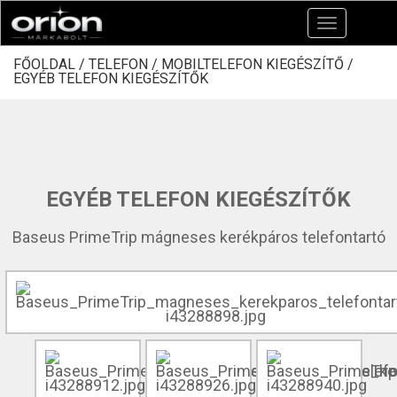
Toggle
navigation
FŐOLDAL /
TELEFON /
MOBILTELEFON KIEGÉSZÍTŐ /
EGYÉB TELEFON KIEGÉSZÍTŐK
EGYÉB TELEFON KIEGÉSZÍTŐK
Baseus PrimeTrip mágneses kerékpáros telefontartó