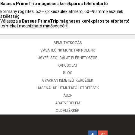
Baseus PrimeTrip mágneses kerékpáros telefontartó
kormány rögzítés, 5,2–7,2 készülék átmérő, 60–90 mm készülék
szélesség
Válassza a
Baseus PrimeTrip mágneses kerékpáros telefontartó
terméket megbízható minőségéért!
BEMUTATKOZÁS
VÁSÁRLÓINK MONDTÁK RÓLUNK
ÜGYFÉLSZOLGÁLAT ELÉRHETŐSÉGE
KAPCSOLAT
BLOG
GYAKRAN ISMÉTELT KÉRDÉSEK
HASZNÁLATI ÚTMUTATÓ LETÖLTÉSEK
ÁSZF
ADATVÉDELEM
OLDALTÉRKÉP