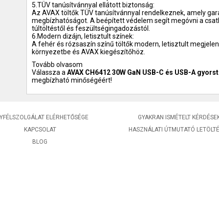
5.TÜV tanúsítvánnyal ellátott biztonság:
Az AVAX töltők TÜV tanúsítvánnyal rendelkeznek, amely gara
megbízhatóságot. A beépített védelem segít megóvni a csatl
túltöltéstől és feszültségingadozástól.
6.Modern dizájn, letisztult színek:
A fehér és rózsaszín színű töltők modern, letisztult megjelen
környezetbe és AVAX kiegészítőhöz.
Tovább olvasom
Válassza a
AVAX CH6412 30W GaN USB-C és USB-A gyorst
megbízható minőségéért!
YFÉLSZOLGÁLAT ELÉRHETŐSÉGE
GYAKRAN ISMÉTELT KÉRDÉSE
KAPCSOLAT
HASZNÁLATI ÚTMUTATÓ LETÖLT
BLOG