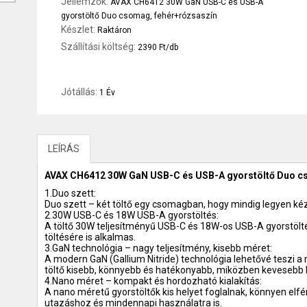
Jellemzők:
AVAX CH6412 30W GaN USB-C és USB-A
gyorstöltő Duo csomag, fehér+rózsaszín
Készlet:
Raktáron
Szállítási költség:
2390 Ft/db
Jótállás:
1 Év
LEÍRÁS
AVAX CH6412 30W GaN USB-C és USB-A gyorstöltő Duo c
1.Duo szett:
Duo szett – két töltő egy csomagban, hogy mindig legyen kéz
2.30W USB-C és 18W USB-A gyorstöltés:
A töltő 30W teljesítményű USB-C és 18W-os USB-A gyorstöltés
töltésére is alkalmas.
3.GaN technológia – nagy teljesítmény, kisebb méret:
A modern GaN (Gallium Nitride) technológia lehetővé teszi a
töltő kisebb, könnyebb és hatékonyabb, miközben kevesebb h
4.Nano méret – kompakt és hordozható kialakítás:
A nano méretű gyorstöltők kis helyet foglalnak, könnyen elfé
utazáshoz és mindennapi használatra is.