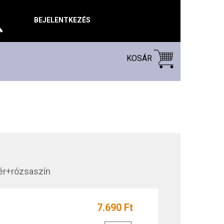
BEJELENTKEZÉS
KOSÁR
ér+rózsaszín
7.690 Ft