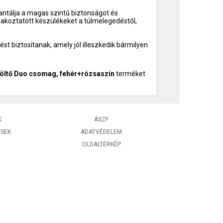
ntálja a magas szintű biztonságot és
akoztatott készülékeket a túlmelegedéstől,
ést biztosítanak, amely jól illeszkedik bármilyen
öltő Duo csomag, fehér+rózsaszín
terméket
K
ÁSZF
ÉSEK
ADATVÉDELEM
OLDALTÉRKÉP