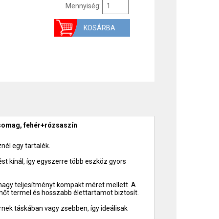
Mennyiség:
somag, fehér+rózsaszín
nél egy tartalék.
t kínál, így egyszerre több eszköz gyors
 nagy teljesítményt kompakt méret mellett. A
őt termel és hosszabb élettartamot biztosít.
rnek táskában vagy zsebben, így ideálisak