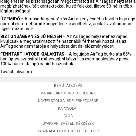
ideiglenesen és biztonságosan megoszthatod az AirTaged helyzetét a
megbízhatónak ítélt kontaktokkal, külső felekkel, illetve 50-nél is több
légitársasággal.
ÜZEMIDŐ
– A második generációs AirTag egy évnél is tovább bírja egy
normál elemmel, amit könnyedén kicserélhetsz, amikor az iPhone-od
figyelmeztet erre.
BIZTONSÁGBAN ÉS JÓ HELYEN
– Az AirTaged helyzetéhez rajtad
kívül csak a meghatalmazott felhasználók férhetnek hozzá, és az
AirTag soha nem tárolja a helyadataidat és -előzményeidet.
FENNTARTHATÓBB KIALAKÍTÁS
– A legújabb AirTag burkolata 85%-
ban újrahasznosított műanyagból készült, a csomagolásához pedig
100%-ban rostalapú papírt használtak.
Tovább olvasom
BEMUTATKOZÁS
VÁSÁRLÓINK MONDTÁK RÓLUNK
ÜGYFÉLSZOLGÁLAT ELÉRHETŐSÉGE
KAPCSOLAT
BLOG
GYAKRAN ISMÉTELT KÉRDÉSEK
HASZNÁLATI ÚTMUTATÓ LETÖLTÉSEK