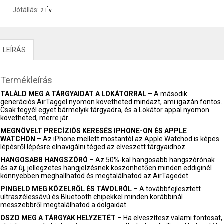
Jótállás:
2 Év
LEÍRÁS
Termékleírás
TALÁLD MEG A TÁRGYAIDAT A LOKÁTORRAL
– A második
generációs AirTaggel nyomon követheted mindazt, ami igazán fontos.
Csak tegyél egyet bármelyik tárgyadra, és a Lokátor appal nyomon
követheted, merre jár.
MEGNÖVELT PRECÍZIÓS KERESÉS IPHONE-ON ÉS APPLE
WATCHON
– Az iPhone mellett mostantól az Apple Watchod is képes
lépésről lépésre elnavigálni téged az elveszett tárgyaidhoz.
HANGOSABB HANGSZÓRÓ
– Az 50%-kal hangosabb hangszórónak
és az új, jellegzetes hangjelzésnek köszönhetően minden eddiginél
könnyebben meghallhatod és megtalálhatod az AirTagedet.
PINGELD MEG KÖZELRŐL ÉS TÁVOLRÓL
– A továbbfejlesztett
ultraszélessávú és Bluetooth chipekkel minden korábbinál
messzebbről megtalálhatod a dolgaidat.
OSZD MEG A TÁRGYAK HELYZETÉT
– Ha elveszítesz valami fontosat,