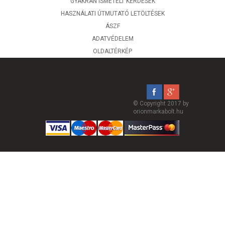
GYAKRAN ISMÉTELT KÉRDÉSEK
HASZNÁLATI ÚTMUTATÓ LETÖLTÉSEK
ÁSZF
ADATVÉDELEM
OLDALTÉRKÉP
© Copyright 2017 by
orionmarkabolt.hu