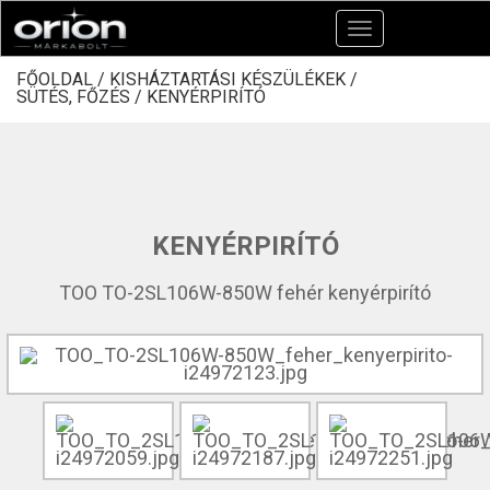
Toggle
navigation
FŐOLDAL /
KISHÁZTARTÁSI KÉSZÜLÉKEK /
SÜTÉS, FŐZÉS /
KENYÉRPIRÍTÓ
KENYÉRPIRÍTÓ
TOO TO-2SL106W-850W fehér kenyérpirító