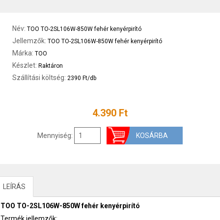
Név:
TOO TO-2SL106W-850W fehér kenyérpirító
Jellemzők:
TOO TO-2SL106W-850W fehér kenyérpirító
Márka:
TOO
Készlet:
Raktáron
Szállítási költség:
2390 Ft/db
4.390 Ft
Mennyiség:
LEÍRÁS
TOO TO-2SL106W-850W fehér kenyérpirító
Termék jellemzők: