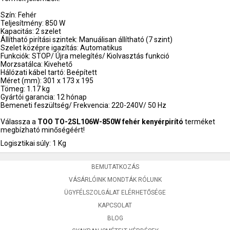
Szín: Fehér
Teljesítmény: 850 W
Kapacitás: 2 szelet
Állítható pirítási szintek: Manuálisan állítható (7 szint)
Szelet középre igazítás: Automatikus
Funkciók: STOP/ Újra melegítés/ Kiolvasztás funkció
Morzsatálca: Kivehető
Hálózati kábel tartó: Beépített
Méret (mm): 301 x 173 x 195
Tömeg: 1.17 kg
Gyártói garancia: 12 hónap
Bemeneti feszültség/ Frekvencia: 220-240V/ 50 Hz
Válassza a
TOO TO-2SL106W-850W fehér kenyérpirító
terméket
megbízható minőségéért!
Logisztikai súly: 1 Kg
BEMUTATKOZÁS
VÁSÁRLÓINK MONDTÁK RÓLUNK
ÜGYFÉLSZOLGÁLAT ELÉRHETŐSÉGE
KAPCSOLAT
BLOG