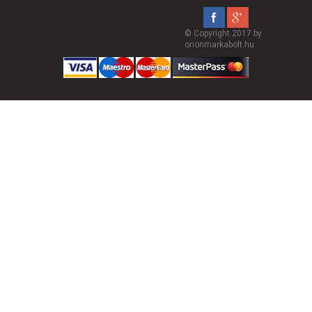
© Copyright 2017 by
orionmarkabolt.hu