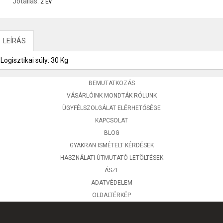
Jótállás:
2 Év
LEÍRÁS
Logisztikai súly: 30 Kg
BEMUTATKOZÁS
VÁSÁRLÓINK MONDTÁK RÓLUNK
ÜGYFÉLSZOLGÁLAT ELÉRHETŐSÉGE
KAPCSOLAT
BLOG
GYAKRAN ISMÉTELT KÉRDÉSEK
HASZNÁLATI ÚTMUTATÓ LETÖLTÉSEK
ÁSZF
ADATVÉDELEM
OLDALTÉRKÉP