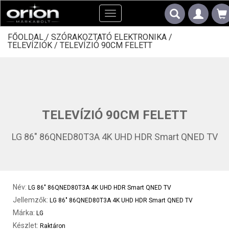
Toggle
navigation
FŐOLDAL /
SZÓRAKOZTATÓ ELEKTRONIKA /
TELEVÍZIÓK /
TELEVÍZIÓ 90CM FELETT
TELEVÍZIÓ 90CM FELETT
LG 86" 86QNED80T3A 4K UHD HDR Smart QNED TV
Név:
LG 86" 86QNED80T3A 4K UHD HDR Smart QNED TV
Jellemzők:
LG 86" 86QNED80T3A 4K UHD HDR Smart QNED TV
Márka:
LG
Készlet:
Raktáron