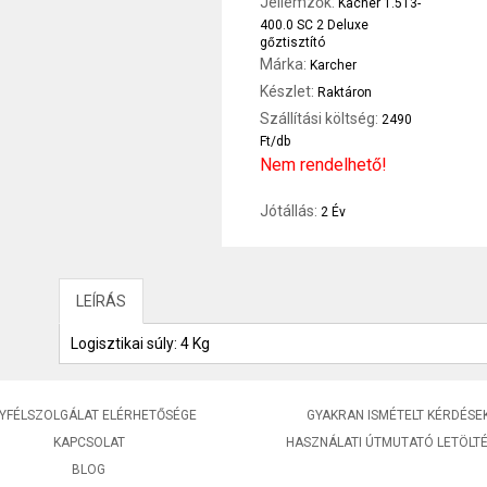
Jellemzők:
Kächer 1.513-
400.0 SC 2 Deluxe
gőztisztító
Márka:
Karcher
Készlet:
Raktáron
Szállítási költség:
2490
Ft/db
Nem rendelhető!
Jótállás:
2 Év
LEÍRÁS
Logisztikai súly: 4 Kg
YFÉLSZOLGÁLAT ELÉRHETŐSÉGE
GYAKRAN ISMÉTELT KÉRDÉSE
KAPCSOLAT
HASZNÁLATI ÚTMUTATÓ LETÖLT
BLOG