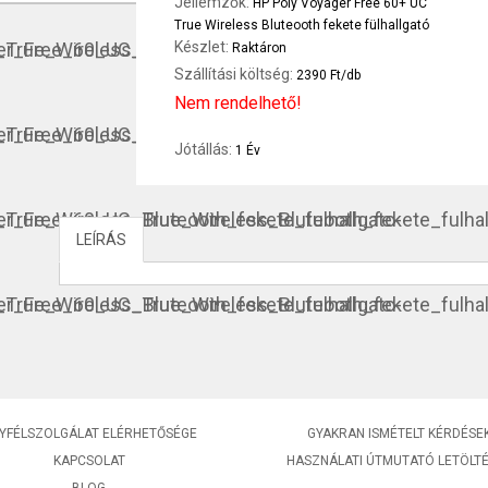
Jellemzők:
HP Poly Voyager Free 60+ UC
True Wireless Bluteooth fekete fülhallgató
Készlet:
Raktáron
Szállítási költség:
2390 Ft/db
Nem rendelhető!
Jótállás:
1 Év
LEÍRÁS
YFÉLSZOLGÁLAT ELÉRHETŐSÉGE
GYAKRAN ISMÉTELT KÉRDÉSE
KAPCSOLAT
HASZNÁLATI ÚTMUTATÓ LETÖLT