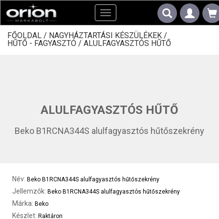
Toggle
navigation
FŐOLDAL /
NAGYHÁZTARTÁSI KÉSZÜLÉKEK /
HŰTŐ - FAGYASZTÓ /
ALULFAGYASZTÓS HŰTŐ
ALULFAGYASZTÓS HŰTŐ
Beko B1RCNA344S alulfagyasztós hűtőszekrény
Név:
Beko B1RCNA344S alulfagyasztós hűtőszekrény
Jellemzők:
Beko B1RCNA344S alulfagyasztós hűtőszekrény
Márka:
Beko
Készlet:
Raktáron